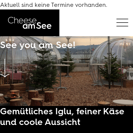
16. November bis 23. Dezember 2026
Aktuell sind keine Termine vorhanden.
Die stylischsten
Fondue-Iglus in Zürich
See you am See!
Gemütliches Iglu, feiner Käse
und coole Aussicht